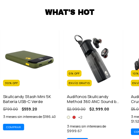
WHAT'S HOT
0
%
OFF
10
30
%
OFF
ENVÍO GRATIS
ENV
Skullcandy Stash Mini 5K
Audífonos Skullcandy
Aud
Batería USB-C Verde
Method 360 ANC Sound by
Cru
Bose
Inal
$799.00
$559.20
$2,999.00
$2,999.00
$5,
3
meses sin intereses de
$186.40
3
mes
+2
$1,5
3
meses sin intereses de
$999.67