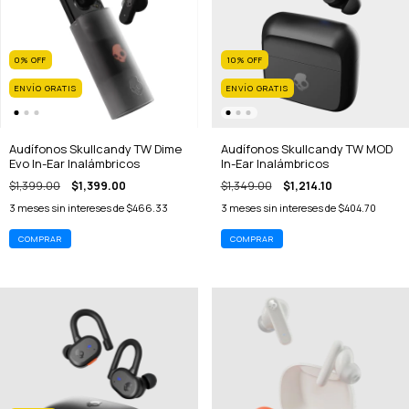
0
%
OFF
10
%
OFF
ENVÍO GRATIS
ENVÍO GRATIS
Audífonos Skullcandy TW Dime
Audífonos Skullcandy TW MOD
Evo In-Ear Inalámbricos
In-Ear Inalámbricos
$1,399.00
$1,399.00
$1,349.00
$1,214.10
3
meses sin intereses de
$466.33
3
meses sin intereses de
$404.70