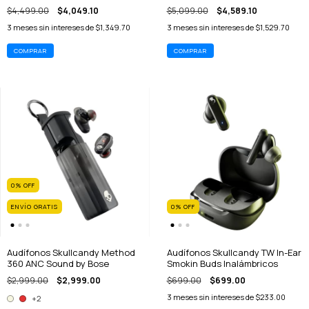
$4,499.00
$4,049.10
$5,099.00
$4,589.10
3
meses sin intereses de
$1,349.70
3
meses sin intereses de
$1,529.70
0
%
OFF
ENVÍO GRATIS
0
%
OFF
Audífonos Skullcandy Method
Audífonos Skullcandy TW In-Ear
360 ANC Sound by Bose
Smokin Buds Inalámbricos
$2,999.00
$2,999.00
$699.00
$699.00
3
meses sin intereses de
$233.00
+2