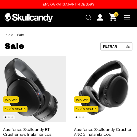
ENVÍO GRATIS A PARTIR DE $599
0
Inicio
.
Sale
Sale
FILTRAR
10
%
OFF
10
%
OFF
ENVÍO GRATIS
ENVÍO GRATIS
Audífonos Skullcandy BT
Audífonos Skullcandy Crusher
Crusher Evo Inalámbricos
ANC 2 Inalámbricos