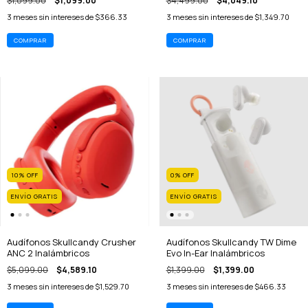
$1,099.00
$1,099.00
$4,499.00
$4,049.10
3
meses sin intereses de
$366.33
3
meses sin intereses de
$1,349.70
10
%
OFF
0
%
OFF
ENVÍO GRATIS
ENVÍO GRATIS
Audífonos Skullcandy Crusher
Audífonos Skullcandy TW Dime
ANC 2 Inalámbricos
Evo In-Ear Inalámbricos
$5,099.00
$4,589.10
$1,399.00
$1,399.00
3
meses sin intereses de
$1,529.70
3
meses sin intereses de
$466.33