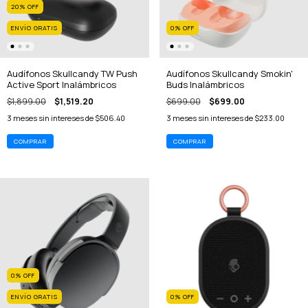
20
%
OFF
ENVÍO GRATIS
0
%
OFF
Audífonos Skullcandy TW Push
Audífonos Skullcandy Smokin'
Active Sport Inalámbricos
Buds Inalámbricos
$1,899.00
$1,519.20
$699.00
$699.00
3
meses sin intereses de
$506.40
3
meses sin intereses de
$233.00
0
%
OFF
ENVÍO GRATIS
0
%
OFF