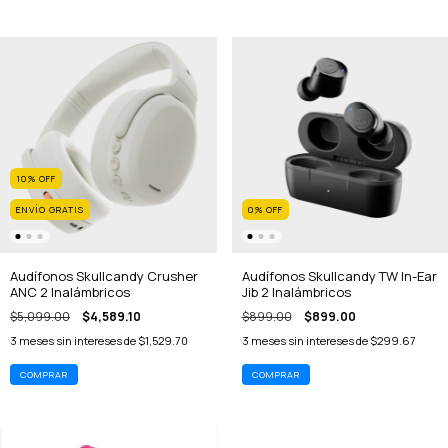
10
%
OFF
ENVÍO GRATIS
0
%
OFF
Audífonos Skullcandy Crusher
Audífonos Skullcandy TW In-Ear
ANC 2 Inalámbricos
Jib 2 Inalámbricos
$5,099.00
$4,589.10
$899.00
$899.00
3
meses sin intereses de
$1,529.70
3
meses sin intereses de
$299.67