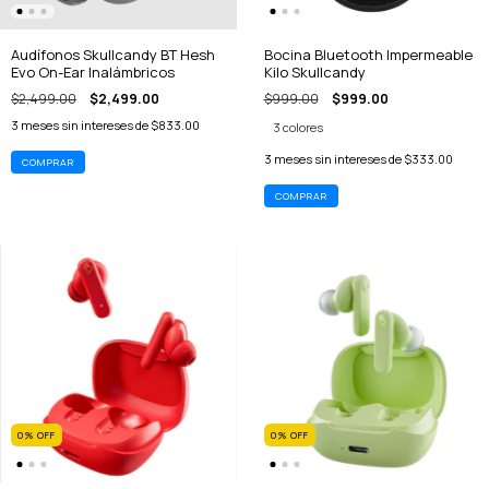
Audífonos Skullcandy BT Hesh
Bocina Bluetooth Impermeable
Evo On-Ear Inalámbricos
Kilo Skullcandy
$2,499.00
$2,499.00
$999.00
$999.00
3
meses sin intereses de
$833.00
3 colores
3
meses sin intereses de
$333.00
COMPRAR
0
%
OFF
0
%
OFF