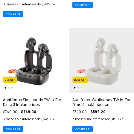
3
meses sin intereses de
$999.67
COMPRAR
0
%
OFF
20
%
OFF
Audífonos Skullcandy TW In-Ear
Audífonos Skullcandy TW In-Ear
Dime 3 Inalámbricos
Dime 3 Inalámbricos
$749.00
$749.00
$749.00
$599.20
3
meses sin intereses de
$249.67
3
meses sin intereses de
$199.73