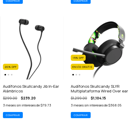
15
%
OFF
20
%
OFF
ENVÍO GRATIS
Audífonos Skullcandy Jib In-Ear
Audífonos Skullcandy SLYR
Alámbricos
Multiplataforma Wired Over ear
$299.00
$239.20
$1,299.00
$1,104.15
3
meses sin intereses de
$79.73
3
meses sin intereses de
$368.05