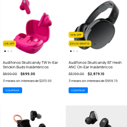
10
%
OFF
0
%
OFF
ENVÍO GRATIS
Audífonos Skullcandy TW In-Ear
Audífonos Skullcandy BT Hesh
Smokin Buds Inalámbricos
ANC On-Ear Inalámbricos
$699.00
$699.00
$3,199.00
$2,879.10
3
meses sin intereses de
$233.00
3
meses sin intereses de
$959.70