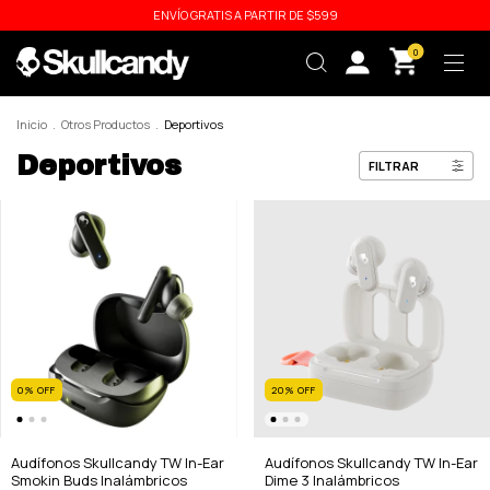
ENVÍO GRATIS A PARTIR DE $599
0
Inicio
.
Otros Productos
.
Deportivos
Deportivos
FILTRAR
0
%
OFF
20
%
OFF
Audífonos Skullcandy TW In-Ear
Audífonos Skullcandy TW In-Ear
Smokin Buds Inalámbricos
Dime 3 Inalámbricos