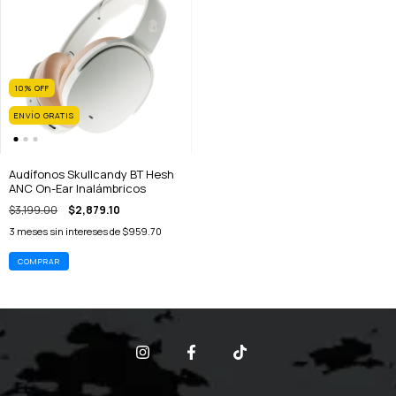
10
%
OFF
ENVÍO GRATIS
Audífonos Skullcandy BT Hesh
ANC On-Ear Inalámbricos
$3,199.00
$2,879.10
3
meses sin intereses de
$959.70