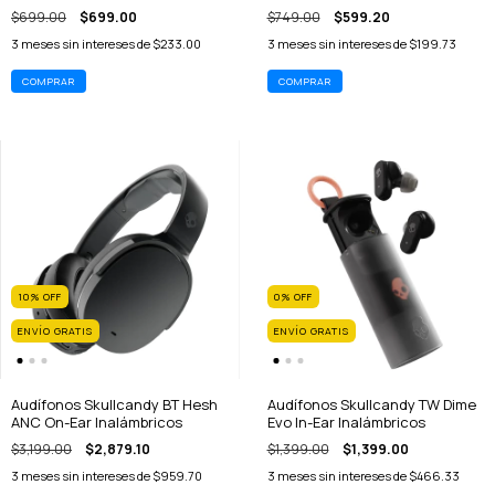
$699.00
$699.00
$749.00
$599.20
3
meses sin intereses de
$233.00
3
meses sin intereses de
$199.73
10
%
OFF
0
%
OFF
ENVÍO GRATIS
ENVÍO GRATIS
Audífonos Skullcandy BT Hesh
Audífonos Skullcandy TW Dime
ANC On-Ear Inalámbricos
Evo In-Ear Inalámbricos
$3,199.00
$2,879.10
$1,399.00
$1,399.00
3
meses sin intereses de
$959.70
3
meses sin intereses de
$466.33