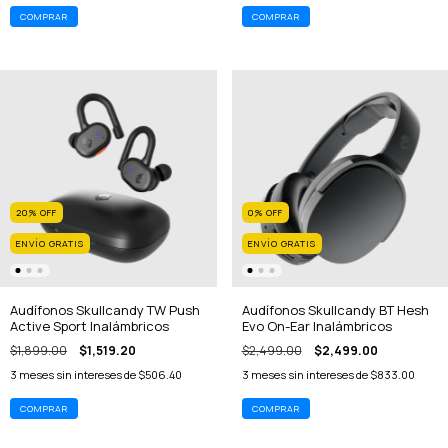
20
%
OFF
0
%
OFF
ENVÍO GRATIS
ENVÍO GRATIS
Audífonos Skullcandy TW Push
Audífonos Skullcandy BT Hesh
Active Sport Inalámbricos
Evo On-Ear Inalámbricos
$1,899.00
$1,519.20
$2,499.00
$2,499.00
3
meses sin intereses de
$506.40
3
meses sin intereses de
$833.00